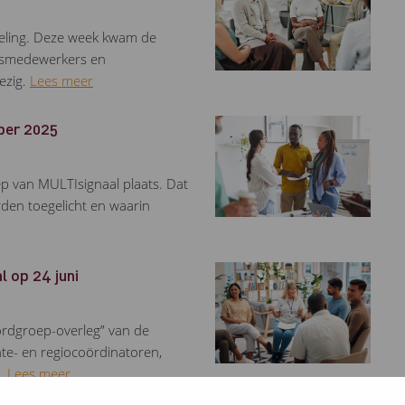
seling. Deze week kwam de
idsmedewerkers en
ezig.
Lees meer
ber 2025
 van MULTIsignaal plaats. Dat
rden toegelicht en waarin
 op 24 juni
ordgroep-overleg” van de
nte- en regiocoördinatoren,
e…
Lees meer