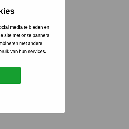
kies
ocial media te bieden en
e site met onze partners
ombineren met andere
bruik van hun services.