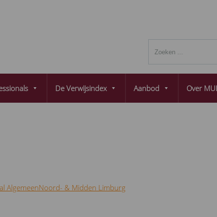
essionals
De Verwijsindex
Aanbod
Over MUL
al Algemeen
Noord- & Midden Limburg