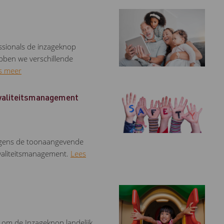
ssionals de inzageknop
ebben we verschillende
s meer
kwaliteitsmanagement
olgens de toonaangevende
waliteitsmanagement.
Lees
 om de Inzageknop landelijk