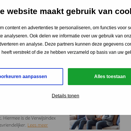
e website maakt gebruik van coo
ordgroep-overleg” van de
 content en advertenties te personaliseren, om functies voor s
nte- en regiocoördinatoren,
e analyseren. Ook delen we informatie over uw gebruik van onz
e…
Lees meer
adverteren en analyse. Deze partners kunnen deze gegevens c
e heeft verstrekt of die ze hebben verzameld op basis van uw ge
loten om een nieuwe,
oorkeuren aanpassen
Alles toestaan
an de GVMS tot een
Details tonen
t. Hiermee is de Verwijsindex
vriendelijker.
Lees meer