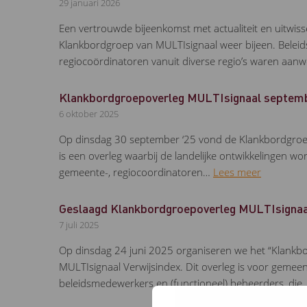
29 januari 2026
Een vertrouwde bijeenkomst met actualiteit en uitwis
Klankbordgroep van MULTIsignaal weer bijeen. Bele
regiocoördinatoren vanuit diverse regio’s waren aanw
Klankbordgroepoverleg MULTIsignaal septem
6 oktober 2025
Op dinsdag 30 september ‘25 vond de Klankbordgroep
is een overleg waarbij de landelijke ontwikkelingen wo
gemeente-, regiocoordinatoren…
Lees meer
Geslaagd Klankbordgroepoverleg MULTIsignaal
7 juli 2025
Op dinsdag 24 juni 2025 organiseren we het “Klankb
MULTIsignaal Verwijsindex. Dit overleg is voor gemee
beleidsmedewerkers en (functioneel) beheerders, di