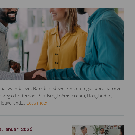
aal weer bijeen. Beleidsmedewerkers en regiocoördinatoren
adsregio Rotterdam, Stadsregio Amsterdam, Haaglanden,
‑Heuvelland,…
Lees meer
l januari 2026