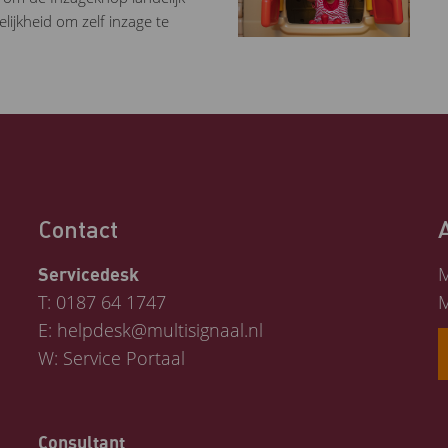
lijkheid om zelf inzage te
Contact
M
Servicedesk
T:
0187 64 1747
M
E:
helpdesk@multisignaal.nl
W:
Service Portaal
Consultant