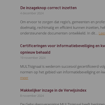
De inzageknop correct inzetten
4 december 2024
Om ervoor te zorgen dat regio’s, gemeenten en profe
doelmatig, rechtmatig en efficiënt kunnen inzetten, h
ondersteunende documenten ontwikkeld. In dit…
Lee
Certificeringen voor informatiebeveiliging en 
opnieuw behaald
19 november 2024
MULTIsignaal is wederom succesvol gecertificeerd v
normen op het gebied van informatiebeveiliging en k
meer
Makkelijker inzage in de Verwijsindex
8 november 2024
De Gebruikersvereniging MULTIsignaal heeft besloten