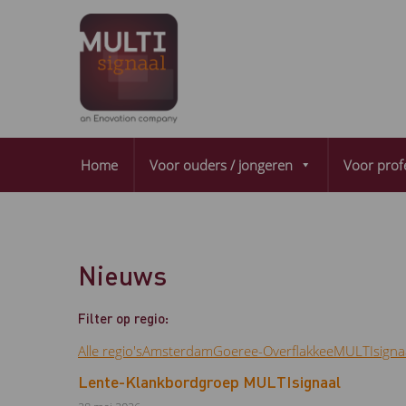
Home
Voor ouders / jongeren
Voor prof
Nieuws
Filter op regio:
Alle regio's
Amsterdam
Goeree-Overflakkee
MULTIsigna
Lente-Klankbordgroep MULTIsignaal