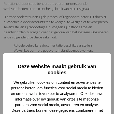
Functioneel applicatie beheerders voeren ondersteunde
werkzaamheden uit omtrent het gebruik van MULTIsignaal.
Hiermee ondersteunen zij de proces- of regiocoördinator. Dit doen zij
bijvoorbeeld door accounts toe te voegen, te wijzigen of te verwijderen.
Tevens stellen zij rapportages in, voegen zij instanties toe en
beantwoorden zij vragen over het gebruik van het systeem. Ook voeren
zij de volgende proactieve zaken uit:
Actuele gebruikers documentatie beschikbaar stellen;
Wekelijkse controle gegevens instanties/medewerkers;
Wekelijkse controle van de BV BSN logging etc.
Voor meer dan 20 regio’s verzorgt MULTIsignaal inmiddels het
Deze website maakt gebruik van
Functioneel Applicatie Beheer.
cookies
We gebruiken cookies om content en advertenties te
personaliseren, om functies voor social media te bieden
en om ons websiteverkeer te analyseren. Ook delen we
informatie over uw gebruik van onze site met onze
Heeft u vragen?
partners voor social media, adverteren en analyse.
Deze partners kunnen deze gegevens combineren met