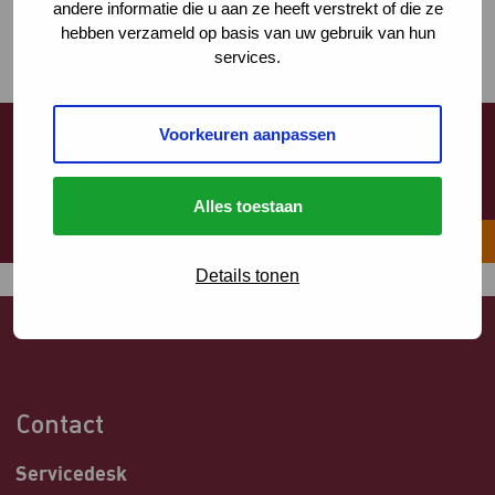
andere informatie die u aan ze heeft verstrekt of die ze
Neem contact op
hebben verzameld op basis van uw gebruik van hun
services.
Voorkeuren aanpassen
Ook onze nieuwsbrief ontvangen?
Meld je aan!
Alles toestaan
Aanmelden
Details tonen
Contact
Servicedesk