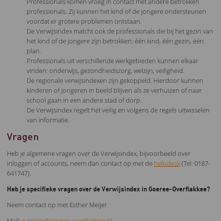
Professionals komen vroeg in contact met andere betrokken
professionals. Zij kunnen het kind of de jongere ondersteunen
voordat er grotere problemen ontstaan.
De Verwijsindex matcht ook de professionals die bij het gezin van
het kind of de jongere zijn betrokken: één kind, één gezin, één
plan.
Professionals uit verschillende werkgebieden kunnen elkaar
vinden: onderwijs, gezondheidszorg, welzijn, veiligheid.
De regionale verwijsindexen zijn gekoppeld. Hierdoor kunnen
kinderen of jongeren in beeld blijven als ze verhuizen of naar
school gaan in een andere stad of dorp.
De Verwijsindex regelt het veilig en volgens de regels uitwisselen
van informatie.
Vragen
Heb je algemene vragen over de Verwijsindex, bijvoorbeeld over
inloggen of accounts, neem dan contact op met de
helpdesk
(Tel: 0187-
641747).
Heb je specifieke vragen over de Verwijsindex in Goeree-Overflakkee?
Neem contact op met Esther Meijer
Mail:
e.meijer@goeree-overflakkee.nl