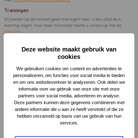
Trainingen
Wij bieden op dit moment geen trainingen meer. U kan altijd de e-
learning volgen. Voor meer informatie neemt u contact op met de
helpdesk
..
Deze website maakt gebruik van
cookies
We gebruiken cookies om content en advertenties te
Downloads
personaliseren, om functies voor social media te bieden
Folder Goeree-Overflakkee
en om ons websiteverkeer te analyseren. Ook delen we
informatie over uw gebruik van onze site met onze
Regionale richtlijn signaleren
partners voor social media, adverteren en analyse.
Infographic VIR/Meldcode
Deze partners kunnen deze gegevens combineren met
andere informatie die u aan ze heeft verstrekt of die ze
Interviews
hebben verzameld op basis van uw gebruik van hun
Jeugdverpleegkundige bij het CJG
services.
Intern Begeleider op de JC van Gent
Gemeentelijk accounthouder Verwijsindex