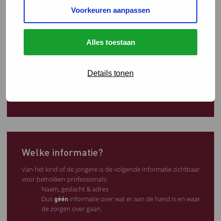
Voorkeuren aanpassen
Nieuwsbrieven
December 2024
Juli 2024
Alles toestaan
April 2024
December 2023
September 2023
Juni 2023
Details tonen
Maart 2023
Welke informatie?
Van het kind of de jongere is de volgende informatie zichtbaar
voor betrokken professionals:
Naam, geslacht & adres
Dus
informatie over wat er aan de hand is en waar
géén
de zorgen over gaan.