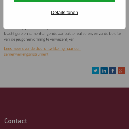
lokale teams welke als spin in het web rondom een gezin of jongere
fungeren. Een beweging die wij toejuichen. Aanvullend blijft de
Details tonen
bovenregionale- en regionale samenwerking van belang. Wij geloven
dat een bovenregionaal, regionaal en lokaal samenwerkingsinstrument
een belangrijke aanvulling is op het werk van lokale teams om een
krachtigere en samenhangende aanpak te realiseren, en zo de belofte
van de jeugdhervorming te verwezenlijken.
Lees meer over de doorontwikkeling naar een
samenwerkingsinstrument.
Contact