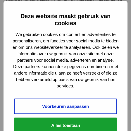
Tweede Kamer gedebatteerd over de controversiële onderwerpen. Op
12 september ’23 heeft de Tweede Kamer onder andere de
Hervormingsagenda Jeugd en het Toekomstscenario Kind- en
Deze website maakt gebruik van
Gezinsbescherming niet controversieel verklaard. Het volgende kabinet
cookies
zal deze onderwerpen bijsturen, maar voorlopig kan het demissionaire
kabinet verder om de voorbereidingen te treffen om deze
We gebruiken cookies om content en advertenties te
hervormingsplannen uit te voeren.
personaliseren, om functies voor social media te bieden
In de hervormingsagenda ligt een grote nadruk op gezamenlijke
en om ons websiteverkeer te analyseren. Ook delen we
inspanningen om de levens van jongeren positief te beïnvloeden. De
informatie over uw gebruik van onze site met onze
jeugdhervorming erkent dat problemen waarmee jongeren worden
partners voor social media, adverteren en analyse.
geconfronteerd vaak complex zijn en verschillende domeinen beslaan,
Deze partners kunnen deze gegevens combineren met
zoals onderwijs, gezondheid en welzijn. Samenwerking tussen diverse
andere informatie die u aan ze heeft verstrekt of die ze
instanties en professionals is cruciaal om deze uitdagingen effectief aan
te pakken. Dit vraagt om gestroomlijnde communicatie en informatie-
hebben verzameld op basis van uw gebruik van hun
uitwisseling tussen betrokken partijen, zodat tijdige zorg en
services.
ondersteuning geboden wordt, op de juiste plek en wanneer dit nodig
is.
De Verwijsindex is een digitaal hulpmiddel dat deze communicatie en
Voorkeuren aanpassen
informatie-uitwisseling tussen betrokken partijen vergemakkelijkt. Dit
maakt vroegtijdige afstemming en samenwerking mogelijk om jongeren
zo gezond en veilig mogelijk te laten opgroeien. In de
Alles toestaan
hervormingsagenda wordt ingezet op een beweging richting stevige