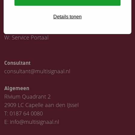
Servicedesk
Details tonen
T:
0187 64 1747
E:
helpdesk@multisignaal.nl
W:
Service Portaal
Consultant
consultant@multisignaal.nl
Algemeen
Rivium Quadrant 2
2909 LC Capelle aan den IJssel
T:
0187 64 0080
E:
info@multisignaal.nl