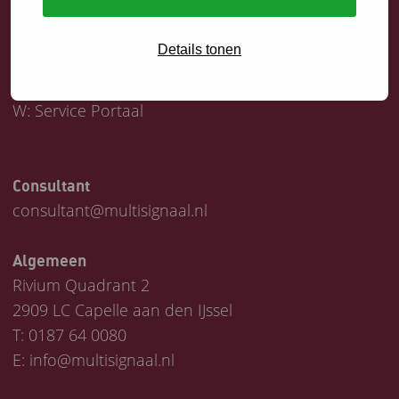
Servicedesk
Details tonen
T:
0187 64 1747
E:
helpdesk@multisignaal.nl
W:
Service Portaal
Consultant
consultant@multisignaal.nl
Algemeen
Rivium Quadrant 2
2909 LC Capelle aan den IJssel
T:
0187 64 0080
E:
info@multisignaal.nl