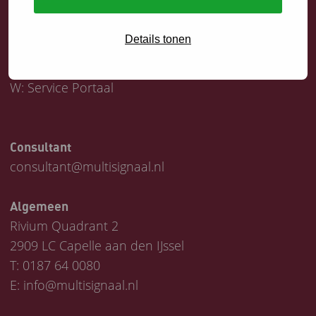
Servicedesk
Details tonen
T:
0187 64 1747
E:
helpdesk@multisignaal.nl
W:
Service Portaal
Consultant
consultant@multisignaal.nl
Algemeen
Rivium Quadrant 2
2909 LC Capelle aan den IJssel
T:
0187 64 0080
E:
info@multisignaal.nl