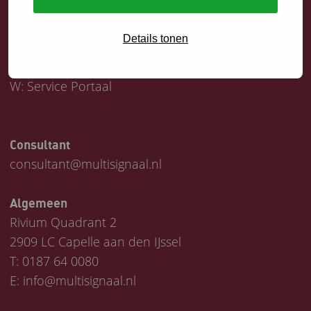
Servicedesk
Details tonen
T:
0187 64 1747
E:
helpdesk@multisignaal.nl
W:
Service Portaal
Consultant
consultant@multisignaal.nl
Algemeen
Rivium Quadrant 2
2909 LC Capelle aan den IJssel
T:
0187 64 0080
E:
info@multisignaal.nl