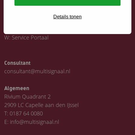
Servicedesk
Details tonen
T:
0187 64 1747
E:
helpdesk@multisignaal.nl
W:
Service Portaal
Consultant
consultant@multisignaal.nl
Algemeen
Rivium Quadrant 2
2909 LC Capelle aan den IJssel
T:
0187 64 0080
E:
info@multisignaal.nl