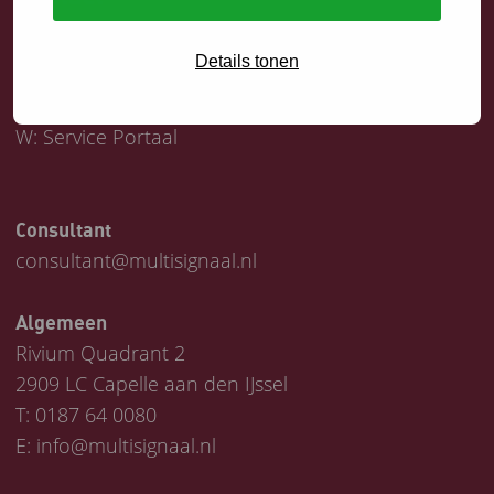
Servicedesk
Details tonen
T:
0187 64 1747
E:
helpdesk@multisignaal.nl
W:
Service Portaal
Consultant
consultant@multisignaal.nl
Algemeen
Rivium Quadrant 2
2909 LC Capelle aan den IJssel
T:
0187 64 0080
E:
info@multisignaal.nl