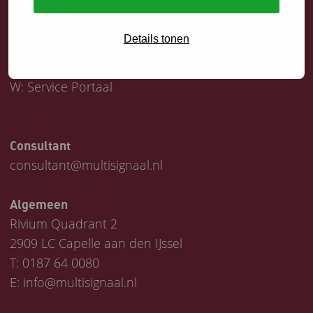
Servicedesk
Details tonen
T:
0187 64 1747
E:
helpdesk@multisignaal.nl
W:
Service Portaal
Consultant
consultant@multisignaal.nl
Algemeen
Rivium Quadrant 2
2909 LC Capelle aan den IJssel
T:
0187 64 0080
E:
info@multisignaal.nl