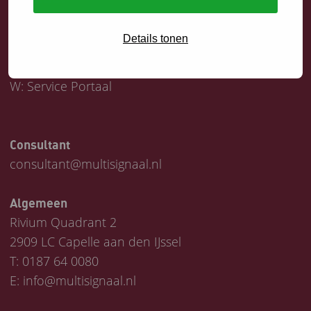
Servicedesk
Details tonen
T:
0187 64 1747
E:
helpdesk@multisignaal.nl
W:
Service Portaal
Consultant
consultant@multisignaal.nl
Algemeen
Rivium Quadrant 2
2909 LC Capelle aan den IJssel
T:
0187 64 0080
E:
info@multisignaal.nl