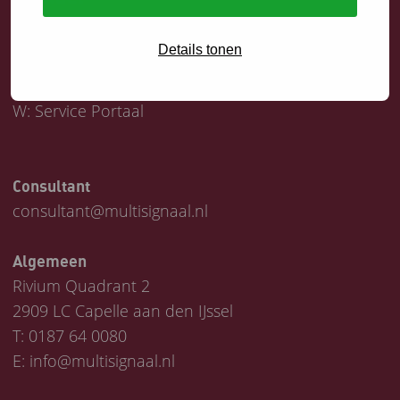
Servicedesk
Details tonen
T:
0187 64 1747
E:
helpdesk@multisignaal.nl
W:
Service Portaal
Consultant
consultant@multisignaal.nl
Algemeen
Rivium Quadrant 2
2909 LC Capelle aan den IJssel
T:
0187 64 0080
E:
info@multisignaal.nl