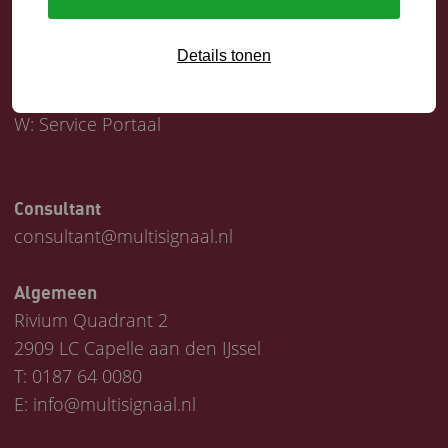
Servicedesk
Details tonen
T:
0187 64 1747
E:
helpdesk@multisignaal.nl
W:
Service Portaal
Consultant
consultant@multisignaal.nl
Algemeen
Rivium Quadrant 2
2909 LC Capelle aan den IJssel
T:
0187 64 0080
E:
info@multisignaal.nl