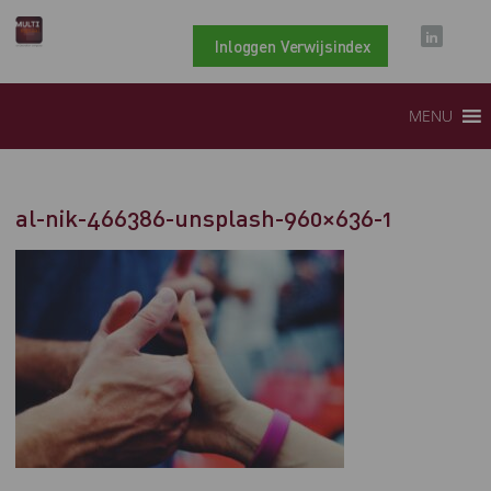
Inloggen Verwijsindex
MENU
al-nik-466386-unsplash-960×636-1