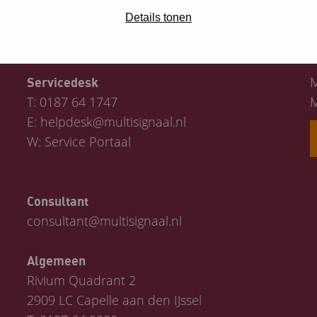
Details tonen
Contact
M
Servicedesk
T:
0187 64 1747
M
E:
helpdesk@multisignaal.nl
W:
Service Portaal
Consultant
consultant@multisignaal.nl
Algemeen
Rivium Quadrant 2
2909 LC Capelle aan den IJssel