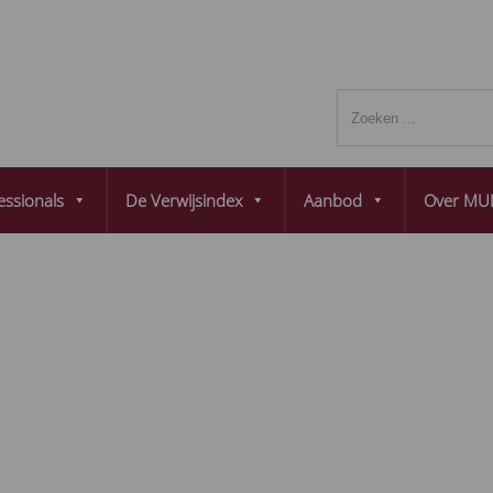
essionals
De Verwijsindex
Aanbod
Over MUL