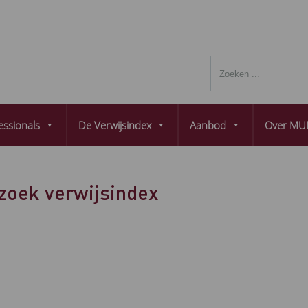
essionals
De Verwijsindex
Aanbod
Over MUL
zoek verwijsindex