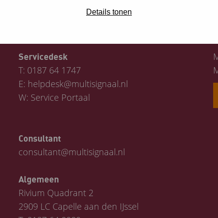
Details tonen
Contact
M
Servicedesk
T:
0187 64 1747
M
E:
helpdesk@multisignaal.nl
W:
Service Portaal
Consultant
consultant@multisignaal.nl
Algemeen
Rivium Quadrant 2
2909 LC Capelle aan den IJssel