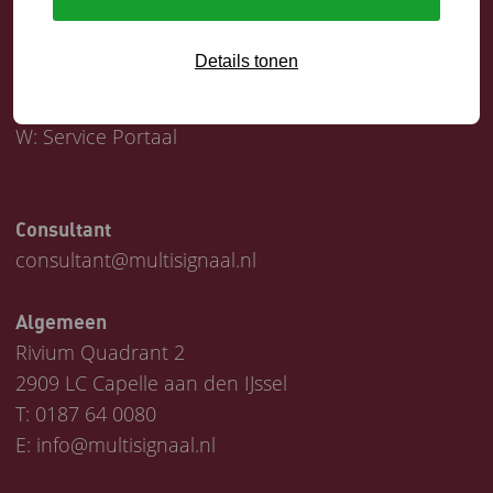
Servicedesk
Details tonen
T:
0187 64 1747
E:
helpdesk@multisignaal.nl
W:
Service Portaal
Consultant
consultant@multisignaal.nl
Algemeen
Rivium Quadrant 2
2909 LC Capelle aan den IJssel
T:
0187 64 0080
E:
info@multisignaal.nl