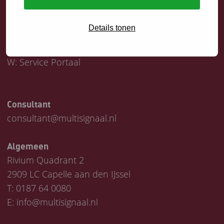
Servicedesk
Details tonen
T:
0187 64 1747
E:
helpdesk@multisignaal.nl
W:
Service Portaal
Consultant
consultant@multisignaal.nl
Algemeen
Rivium Quadrant 2
2909 LC Capelle aan den IJssel
T:
0187 64 0080
E:
info@multisignaal.nl