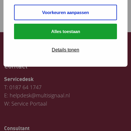
Voorkeuren aanpassen
Alles toestaan
Details tonen
Contact
Servicedesk
T:
0187 64 1747
E:
helpdesk@multisignaal.nl
W:
Service Portaal
Consultant