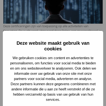
Deze certificeringen zijn van toepassing op alle activiteiten van
Enovation. De audit werd uitgevoerd door Dekra, een geaccrediteerd en
onafhankelijk instituut.
Deze website maakt gebruik van
Bianca Brooijmans, Data Protection Officer bij Enovation:
“Bij Enovation
werken we organisatie-breed met hetzelfde management systeem. Dit
cookies
vermindert de kans op fouten en bevordert de transparantie. Er is
bijvoorbeeld één beschrijving, of één uitgangspunt voor het
We gebruiken cookies om content en advertenties te
informatiebeveiligingsbeleid, die van toepassing is op alle activiteiten en
personaliseren, om functies voor social media te bieden
locaties. Met de uitbreiding van de certificaten voor MULTIsignaal en
en om ons websiteverkeer te analyseren. Ook delen we
Boomerweb laten zij zien, dat ook zij voldoen aan de maximale
informatie over uw gebruik van onze site met onze
kwaliteitseisen en dat zij de informatiebeveiliging voor zorgprofessionals
partners voor social media, adverteren en analyse.
op het hoogste niveau hebben geregeld.
Deze partners kunnen deze gegevens combineren met
Verder bevat de certificering geen uitsluitingen van de verklaring van
andere informatie die u aan ze heeft verstrekt of die ze
toepasselijkheid. Hiermee hebben we een mooi resultaat behaald, waar
hebben verzameld op basis van uw gebruik van hun
we trots op zijn, omdat het laat zien dat we continu werken aan het
services.
verbeteren van de informatiebeveiliging en de kwaliteit van de
dienstverlening voor onze klanten.”