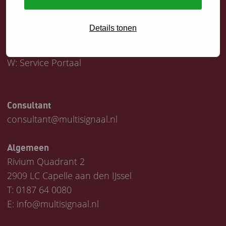
Servicedesk
Details tonen
T:
0187 64 1747
E:
helpdesk@multisignaal.nl
W:
Service Portaal
Consultant
consultant@multisignaal.nl
Algemeen
Rivium Quadrant 2
2909 LC Capelle aan den IJssel
T:
0187 64 0080
E:
info@multisignaal.nl