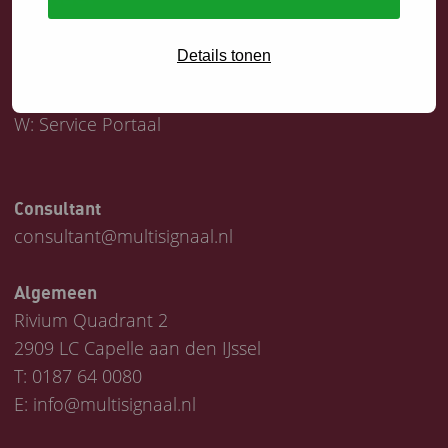
Servicedesk
Details tonen
T:
0187 64 1747
E:
helpdesk@multisignaal.nl
W:
Service Portaal
Consultant
consultant@multisignaal.nl
Algemeen
Rivium Quadrant 2
2909 LC Capelle aan den IJssel
T:
0187 64 0080
E:
info@multisignaal.nl