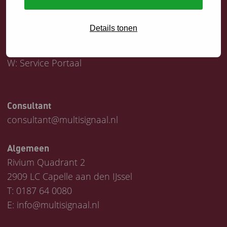
Servicedesk
Details tonen
T:
0187 64 1747
E:
helpdesk@multisignaal.nl
W:
Service Portaal
Consultant
consultant@multisignaal.nl
Algemeen
Rivium Quadrant 2
2909 LC Capelle aan den IJssel
T:
0187 64 0080
E:
info@multisignaal.nl