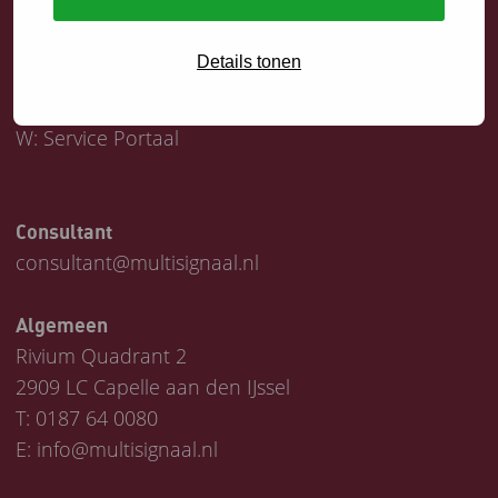
Servicedesk
Details tonen
T:
0187 64 1747
E:
helpdesk@multisignaal.nl
W:
Service Portaal
Consultant
consultant@multisignaal.nl
Algemeen
Rivium Quadrant 2
2909 LC Capelle aan den IJssel
T:
0187 64 0080
E:
info@multisignaal.nl