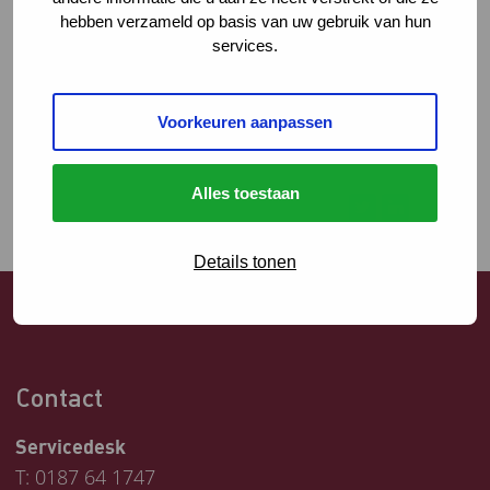
problemen waar ze hulp bij nodig hebben. Laten we alert zijn, contact
hebben verzameld op basis van uw gebruik van hun
met elkaar zoeken als er zorgen zijn, zodat er in een vroeg stadium kan
services.
worden samengewerkt met en in het belang van het gezin.
Wij staan de komende tijd met z’n allen voor een grote uitdaging en
wensen iedereen en vooral alle professionals die werken in de zorg heel
Voorkeuren aanpassen
veel succes!
Alles toestaan
Details tonen
Contact
Servicedesk
T:
0187 64 1747