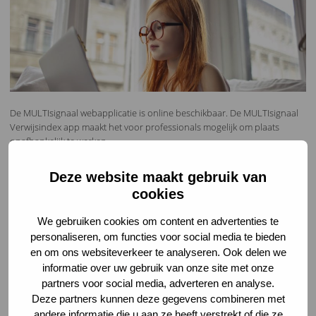
De MULTIsignaal webapplicatie is online beschikbaar. De MULTIsignaal
Verwijsindex app maakt het voor professionals mogelijk om plaats
onafhankelijk te werken.
Download de app via deze link.
Deze website maakt gebruik van
Onze medewerkers werken vanuit huis en voor vragen over de werking
cookies
van de Verwijsindex kunt u zoals gewoonlijk bellen of mailen naar de
Servicedesk van MULTIsignaal op nummer 0187-641747 of via
We gebruiken cookies om content en advertenties te
helpdesk@multisignaal.nl
.
personaliseren, om functies voor social media te bieden
Onze medewerkers van de backoffice zijn bereikbaar op nummer 0187-
en om ons websiteverkeer te analyseren. Ook delen we
640080 of via
info@multisignaal.nl
. Afspraken met onze medewerkers
informatie over uw gebruik van onze site met onze
zullen zoveel mogelijk telefonisch of online plaatsvinden.
partners voor social media, adverteren en analyse.
Deze partners kunnen deze gegevens combineren met
Gezinnen leven in deze periode wellicht onder hogere stress en in ieder
andere informatie die u aan ze heeft verstrekt of die ze
geval dicht op elkaar. Ouders en kinderen kunnen te maken krijgen met