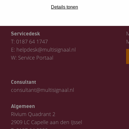
Details tonen
Contact
M
Servicedesk
T:
0187 64 1747
M
E:
helpdesk@multisignaal.nl
W:
Service Portaal
Consultant
consultant@multisignaal.nl
Algemeen
Rivium Quadrant 2
2909 LC Capelle aan den IJssel