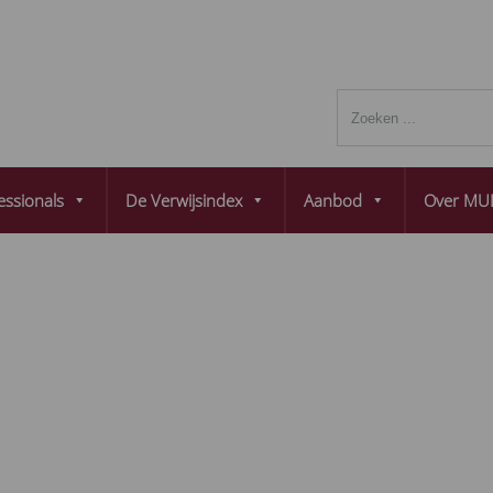
essionals
De Verwijsindex
Aanbod
Over MUL