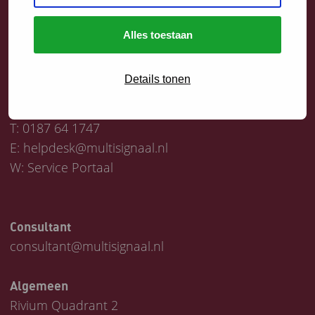
Alles toestaan
Contact
Details tonen
Servicedesk
T:
0187 64 1747
E:
helpdesk@multisignaal.nl
W:
Service Portaal
Consultant
consultant@multisignaal.nl
Algemeen
Rivium Quadrant 2