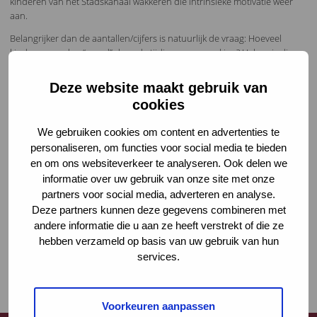
kinderen van het Stadskanaal wakkeren die intrinsieke motivatie weer
aan.
Belangrijker dan de aantallen/cijfers is natuurlijk de vraag: Hoeveel
kinderen worden “gered” door de tijdige samenwerking? Helaas is die
vraag lastig te beantwoorden en nog moeilijker aan te tonen. Dan toch
wat aantallen: In 2025 zijn er meer dan 150.000 signalen afgegeven door
Deze website maakt gebruik van
professionals, er zijn 100.000 clientmatches ontstaan en meer dan
cookies
130.000 gezinsmatches. In de eerste 4 maanden van 2026, dus januari
tot en met april van dit jaar, zijn er bijna 50.000 signalen afgegeven door
We gebruiken cookies om content en advertenties te
professionals, er zijn meer dan 30.000 clientmatches en bijna 50.000
personaliseren, om functies voor social media te bieden
gezinsmatches ontstaan. Er worden trainingen gegeven en nieuwe
en om ons websiteverkeer te analyseren. Ook delen we
aansluitingen gerealiseerd.
informatie over uw gebruik van onze site met onze
Hier hebben we het o.a. met elkaar over gehad. Het delen van
partners voor social media, adverteren en analyse.
ervaringen is een belangrijk onderdeel van de klankbordgroep.
Deze partners kunnen deze gegevens combineren met
De volgende bijeenkomst is gepland op 30 juni ’26.
andere informatie die u aan ze heeft verstrekt of die ze
Tot dan!
hebben verzameld op basis van uw gebruik van hun
services.
Voorkeuren aanpassen