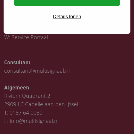
Servicedesk
Details tonen
T:
0187 64 1747
E:
helpdesk@multisignaal.nl
W:
Service Portaal
Consultant
consultant@multisignaal.nl
Algemeen
Rivium Quadrant 2
2909 LC Capelle aan den IJssel
T:
0187 64 0080
E:
info@multisignaal.nl