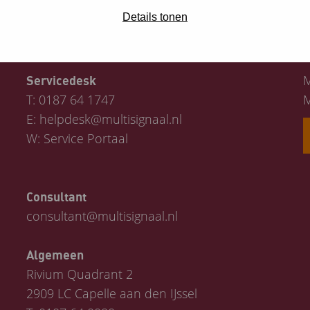
Details tonen
Contact
M
Servicedesk
T:
0187 64 1747
M
E:
helpdesk@multisignaal.nl
W:
Service Portaal
Consultant
consultant@multisignaal.nl
Algemeen
Rivium Quadrant 2
2909 LC Capelle aan den IJssel