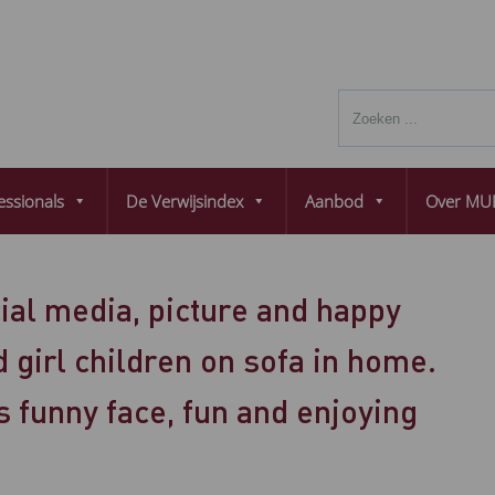
essionals
De Verwijsindex
Aanbod
Over MUL
cial media, picture and happy
 girl children on sofa in home.
 funny face, fun and enjoying