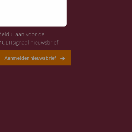
Altijd op de hoogte
eld u aan voor de
ULTIsignaal nieuwsbrief
Aanmelden nieuwsbrief