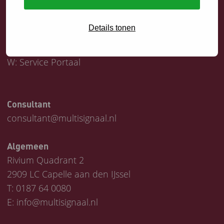
Servicedesk
Details tonen
T:
0187 64 1747
E:
helpdesk@multisignaal.nl
W:
Service Portaal
Consultant
consultant@multisignaal.nl
Algemeen
Rivium Quadrant 2
2909 LC Capelle aan den IJssel
T:
0187 64 0080
E:
info@multisignaal.nl