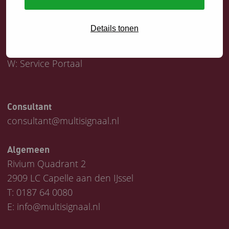
Servicedesk
Details tonen
T:
0187 64 1747
E:
helpdesk@multisignaal.nl
W:
Service Portaal
Consultant
consultant@multisignaal.nl
Algemeen
Rivium Quadrant 2
2909 LC Capelle aan den IJssel
T:
0187 64 0080
E:
info@multisignaal.nl