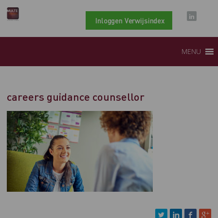
Inloggen Verwijsindex
MENU
careers guidance counsellor