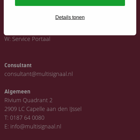
Servicedesk
Details tonen
T:
0187 64 1747
E:
helpdesk@multisignaal.nl
W:
Service Portaal
Consultant
consultant@multisignaal.nl
Algemeen
Rivium Quadrant 2
2909 LC Capelle aan den IJssel
T:
0187 64 0080
E:
info@multisignaal.nl