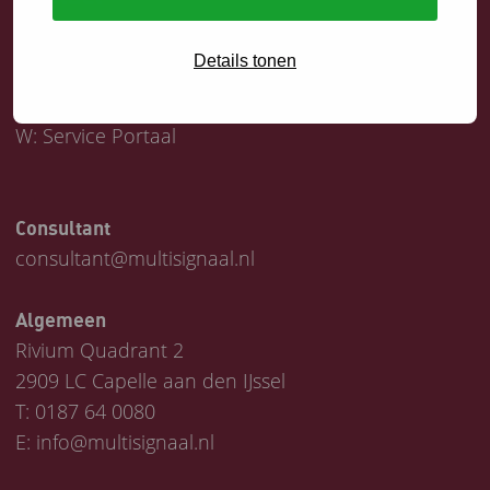
Servicedesk
Details tonen
T:
0187 64 1747
E:
helpdesk@multisignaal.nl
W:
Service Portaal
Consultant
consultant@multisignaal.nl
Algemeen
Rivium Quadrant 2
2909 LC Capelle aan den IJssel
T:
0187 64 0080
E:
info@multisignaal.nl