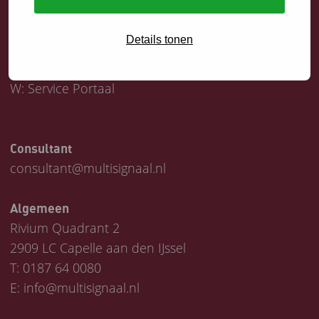
Servicedesk
Details tonen
T:
0187 64 1747
E:
helpdesk@multisignaal.nl
W:
Service Portaal
Consultant
consultant@multisignaal.nl
Algemeen
Rivium Quadrant 2
2909 LC Capelle aan den IJssel
T:
0187 64 0080
E:
info@multisignaal.nl