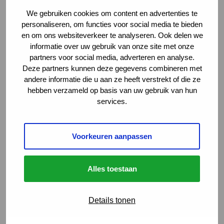
“Het liefst zou ik de Verwijsindex ook gebruiken voor volwassenen, dus
We gebruiken cookies om content en advertenties te
van 0-100 jaar! Dat vind ik nu een tekortkoming. De grenzen tussen de
personaliseren, om functies voor social media te bieden
hulp voor 0-23 jaar (jeugdigen) en volwassenen zijn aan het vervagen.
en om ons websiteverkeer te analyseren. Ook delen we
De opdracht die sociale wijkteams, Centra voor Jeugd en Gezin,
informatie over uw gebruik van onze site met onze
buurtcoaches, maar ook Veilig Thuis krijgen, vraagt om een
partners voor social media, adverteren en analyse.
systematische aanpak. Dat betekent dat je een gezin vanuit verschillende
Deze partners kunnen deze gegevens combineren met
perspectieven aanvliegt. Wanneer je deze perspectieven van
bijvoorbeeld Moviera, Jeugdhulp en Veilig Thuis bij elkaar kunt brengen,
andere informatie die u aan ze heeft verstrekt of die ze
dan biedt dat meerwaarde. Ineens blijkt dat het niet alleen gaat over het
hebben verzameld op basis van uw gebruik van hun
kind, maar ook over moeder en vader.”
services.
Geen discussie
Voorkeuren aanpassen
“Het gebruik van de Verwijsindex staat niet ter discussie, want de
kwaliteit van de dienstverlening verbetert, wanneer je informatie met
elkaar kunt uitwisselen. Professionals in mijn organisatie werken
Alles toestaan
gewoon met de Verwijsindex, maar klagen af en toe wel over de extra
handelingen die je moet verrichten. Laten we kijken hoe dit eenvoudiger
kan.”
Details tonen
Wat kunnen gemeenten doen?