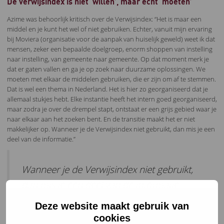
De verwijsindex is niet ‘willen’, maar echt ‘moeten’
Azime was behoorlijk kritisch over de Verwijsindex: “Het is maar een
middel en je kunt het wel of niet gebruiken. Echter, vanuit mijn ervaring
bij Moviera (organisatie voor de aanpak van huiselijk geweld) weet ik dat
mensen, zeker een bepaalde doelgroep, enorm shoppen van instelling
naar instelling, van gemeente naar gemeente. Op dat moment merk je
dat er gaten vallen en ga je op zoek naar duurzame oplossingen. We
moeten met elkaar de middelen gebruiken, die er zijn om af te stemmen.
Dat is wel een thema in Nederland. Het is hier zo georganiseerd dat je
allemaal stukjes hebt. Elke instantie heeft het intern goed georganiseerd,
maar zodra je over de drempel stapt, ontstaat er een grijs gebied waar je
naar elkaar aan het zoeken bent. En de transitie maakt het er niet
makkelijker op. Wanneer je de Verwijsindex niet gebruikt, dan mis je een
deel van de informatie.”
Wanneer je de Verwijsindex niet gebruikt,
dan mis je een deel van de informatie.
Deze website maakt gebruik van
Verwijsindex voor volwassenen
cookies