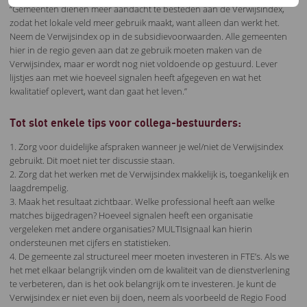
“Gemeenten dienen meer aandacht te besteden aan de Verwijsindex,
zodat het lokale veld meer gebruik maakt, want alleen dan werkt het.
Neem de Verwijsindex op in de subsidievoorwaarden. Alle gemeenten
hier in de regio geven aan dat ze gebruik moeten maken van de
Verwijsindex, maar er wordt nog niet voldoende op gestuurd. Lever
lijstjes aan met wie hoeveel signalen heeft afgegeven en wat het
kwalitatief oplevert, want dan gaat het leven.”
Tot slot enkele tips voor collega-bestuurders:
1. Zorg voor duidelijke afspraken wanneer je wel/niet de Verwijsindex
gebruikt. Dit moet niet ter discussie staan.
2. Zorg dat het werken met de Verwijsindex makkelijk is, toegankelijk en
laagdrempelig.
3. Maak het resultaat zichtbaar. Welke professional heeft aan welke
matches bijgedragen? Hoeveel signalen heeft een organisatie
vergeleken met andere organisaties? MULTIsignaal kan hierin
ondersteunen met cijfers en statistieken.
4. De gemeente zal structureel meer moeten investeren in FTE’s. Als we
het met elkaar belangrijk vinden om de kwaliteit van de dienstverlening
te verbeteren, dan is het ook belangrijk om te investeren. Je kunt de
Verwijsindex er niet even bij doen, neem als voorbeeld de Regio Food