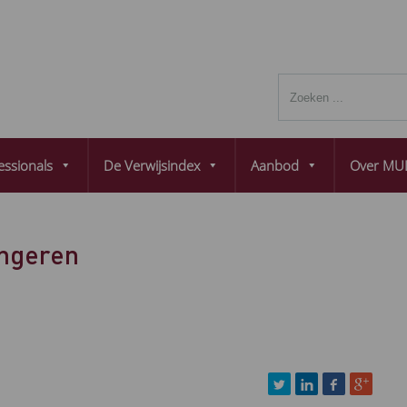
essionals
De Verwijsindex
Aanbod
Over MUL
ongeren