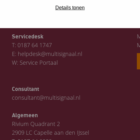
Details tonen
Contact
M
Servicedesk
T:
0187 64 1747
M
E:
helpdesk@multisignaal.nl
W:
Service Portaal
Consultant
consultant@multisignaal.nl
Algemeen
Rivium Quadrant 2
2909 LC Capelle aan den IJssel