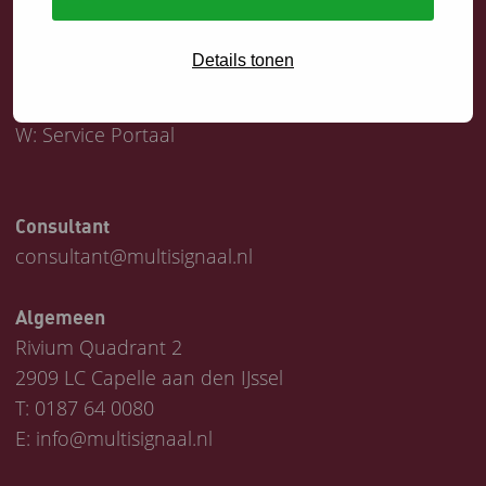
Servicedesk
Details tonen
T:
0187 64 1747
E:
helpdesk@multisignaal.nl
W:
Service Portaal
Consultant
consultant@multisignaal.nl
Algemeen
Rivium Quadrant 2
2909 LC Capelle aan den IJssel
T:
0187 64 0080
E:
info@multisignaal.nl