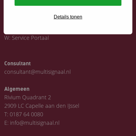
Servicedesk
Details tonen
T:
0187 64 1747
E:
helpdesk@multisignaal.nl
W:
Service Portaal
Consultant
consultant@multisignaal.nl
Algemeen
Rivium Quadrant 2
2909 LC Capelle aan den IJssel
T:
0187 64 0080
E:
info@multisignaal.nl