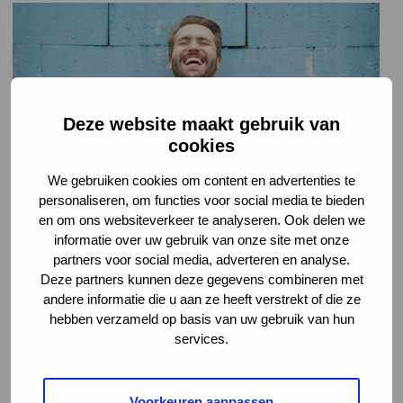
Deze website maakt gebruik van
cookies
We gebruiken cookies om content en advertenties te
personaliseren, om functies voor social media te bieden
en om ons websiteverkeer te analyseren. Ook delen we
informatie over uw gebruik van onze site met onze
Doe niet zo ingewikkeld
partners voor social media, adverteren en analyse.
Deze partners kunnen deze gegevens combineren met
Het heeft geen zin” is één van de aannames die worden gemaakt. Soms
andere informatie die u aan ze heeft verstrekt of die ze
wordt aangegeven dat er een match is met een partij die al bekend was.
Doreen reageert daar heel duidelijk op: “Nou en, wees blij! Dat betekent
hebben verzameld op basis van uw gebruik van hun
dat je je netwerk goed in beeld hebt. Doe niet zo ingewikkeld!”
services.
Ook wordt soms aangegeven dat het gebruik van de Verwijsindex veel
tijd kost. Dan zegt Doreen: “Hou je ogen op het scherm. Voordat je er
erg in hebt, is het klaar.” Dan laat ik nog een keer zien hoe je de
Voorkeuren aanpassen