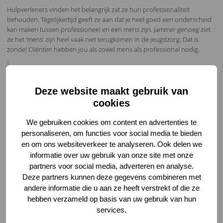
Hulpverleners vinden het belangrijk zat ze hun professionaliteit
behouden. Tegelijkertijd geeft ze aan dat je heel goed een onderscheid
kan maken tussen professioneel en een mens zijn. Jammer genoeg ziet
ze het ‘mens’ zijn heel vaak niet terugkomen in de jeugdzorg. Dat is
zonde! Cliënten hebben jou als zowel mens als professional nodig.
“De hulpverleners die mij het beste hebben
Deze website maakt gebruik van
geholpen, zijn niet de hulpverleners
cookies
geweest die het meest hebben kunnen
We gebruiken cookies om content en advertenties te
veranderen. Het zijn vooral de
personaliseren, om functies voor social media te bieden
hulpverleners geweest die mij hebben
en om ons websiteverkeer te analyseren. Ook delen we
geholpen door er voor mij te zijn.”
informatie over uw gebruik van onze site met onze
partners voor social media, adverteren en analyse.
Deze partners kunnen deze gegevens combineren met
Mijn missie: Hulp voor jongeren boven de 18
andere informatie die u aan ze heeft verstrekt of die ze
hebben verzameld op basis van uw gebruik van hun
Er is veel hulp voor jongeren onder de 18 jaar, maar Dina mist de zorg
services.
voor jongeren vanaf 18 jaar. Op het moment dat je geen beperking of
psychisch probleem hebt, is er bijna geen hulp. Daar wil Dina