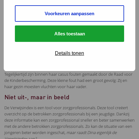
verandering in brengen! Op een dag wil ze haar eigen stichting
opstarten, waarin ze meisjes opvangt die vluchten vanuit een onveilige
Voorkeuren aanpassen
thuissituatie boven de 18 jaar!
Kleine fout, groot gevolg
Alles toestaan
Je eigen negatieve ervaringen omzetten naar iets positiefs, dat is waar
Dina zich voor inzet! Om dit te bereiken geeft ze voorlichtingen over
Huiselijk geweld en Kindermishandeling. Hierbij heeft ze zelf ervaren dat
Details tonen
ze werd behandeld als een nummertje. Ze miste het menselijke contact
en ook het daadwerkelijk behandeld worden als persoon.
Tegelijkertijd zijn binnen haar casus fouten gemaakt door de Raad voor
de Kinderbescherming. Deze kleine fout had een groot gevolg: Zij en
haar gezin moesten vluchten voor haar vader.
Niet uit-, maar in beeld
De Verwijsindex is een tool voor zorgprofessionals. Deze tool creëert
overzicht op de betrokken zorgprofessionals bij een jeugdige. Dankzij
deze informatie kan een zorgprofessional sneller en beter samenwerken
met de andere betrokken zorgprofessionals. Zo kan de situatie van een
jongeren beter worden ingeschat,
maar raadt Dina eigenlijk de
Verwijsindex aan?