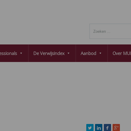
essionals
De Verwijsindex
Aanbod
Over MUL