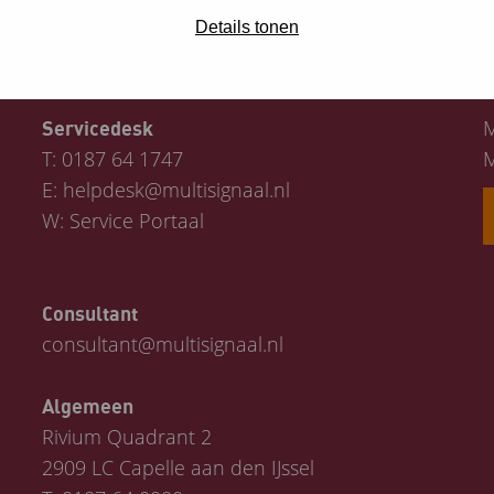
Details tonen
Contact
M
Servicedesk
T:
0187 64 1747
M
E:
helpdesk@multisignaal.nl
W:
Service Portaal
Consultant
consultant@multisignaal.nl
Algemeen
Rivium Quadrant 2
2909 LC Capelle aan den IJssel